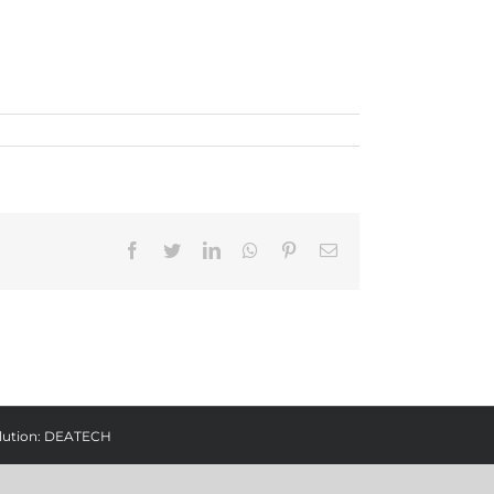
Facebook
Twitter
LinkedIn
Whatsapp
Pinterest
Email
lution:
DEATECH