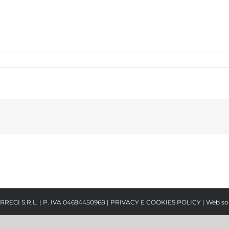
RREGI S.R.L. | P. IVA 04694450968 |
PRIVACY E COOKIES POLICY
| Web so