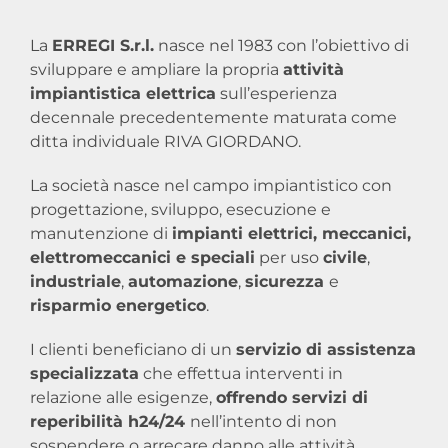
La
ERREGI S.r.l.
nasce nel 1983 con l’obiettivo di
sviluppare e ampliare la propria
attività
impiantistica elettrica
sull’esperienza
decennale precedentemente maturata come
ditta individuale RIVA GIORDANO.
La società nasce nel campo impiantistico con
progettazione, sviluppo, esecuzione e
manutenzione di
impianti elettrici, meccanici,
elettromeccanici e speciali
per uso
civile
,
industriale
,
automazione
,
sicurezza
e
risparmio energetico
.
I clienti beneficiano di un
servizio di assistenza
specializzata
che effettua interventi in
relazione alle esigenze,
offrendo servizi di
reperibilità h24/24
nell’intento di non
sospendere o arrecare danno alle attività