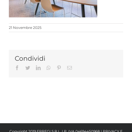
21 Novembre 2025
Condividi
Facebook
Twitter
LinkedIn
Whatsapp
Pinterest
Email
Copyright 2019 ERREGI S.R.L. | P. IVA 04694450968 |
PRIVACY E