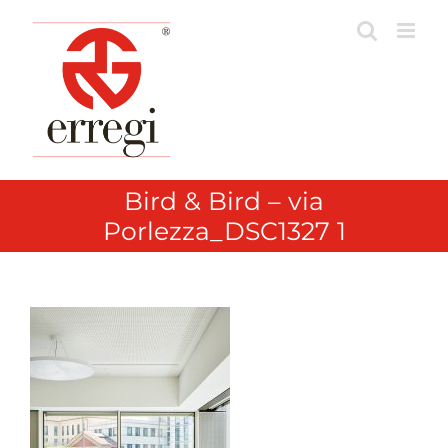
Skip
to
content
Bird & Bird – via
Porlezza_DSC1327 1