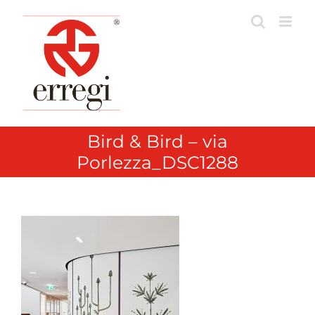
Skip
to
content
Bird & Bird – via
Porlezza_DSC1288