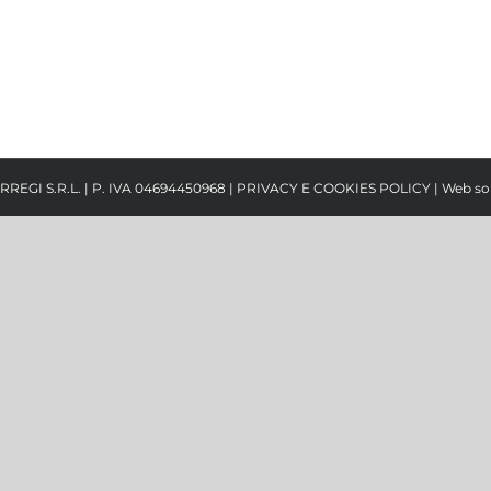
RREGI S.R.L. | P. IVA 04694450968 |
PRIVACY E COOKIES POLICY
| Web so