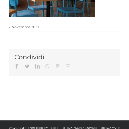
2 Novembre 2019
Condividi
Facebook
Twitter
LinkedIn
Whatsapp
Pinterest
Email
Copyright 2019 ERREGI S.R.L. | P. IVA 04694450968 |
PRIVACY E