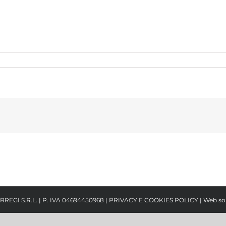
RREGI S.R.L. | P. IVA 04694450968 |
PRIVACY E COOKIES POLICY
| Web so