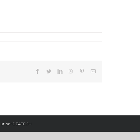
Facebook
Twitter
LinkedIn
Whatsapp
Pinterest
Email
lution:
DEATECH