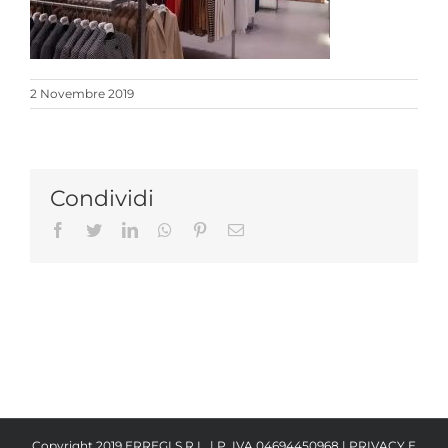
2 Novembre 2019
Condividi
Facebook
Twitter
LinkedIn
Whatsapp
Pinterest
Email
Copyright 2019 ERREGI S.R.L. | P. IVA 04694450968 |
PRIVACY E