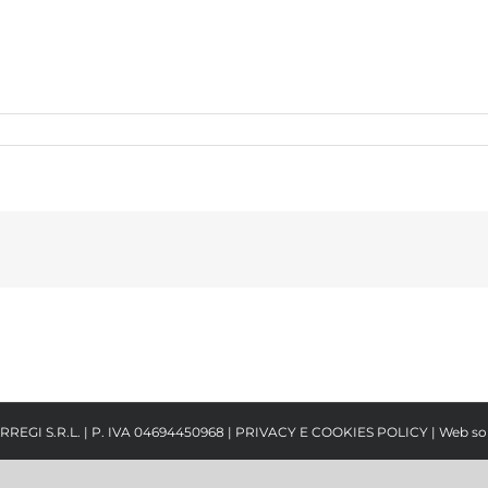
RREGI S.R.L. | P. IVA 04694450968 |
PRIVACY E COOKIES POLICY
| Web so