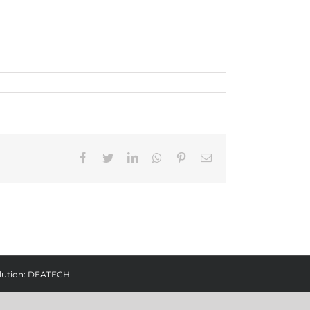
Facebook
Twitter
LinkedIn
Whatsapp
Pinterest
Email
lution:
DEATECH