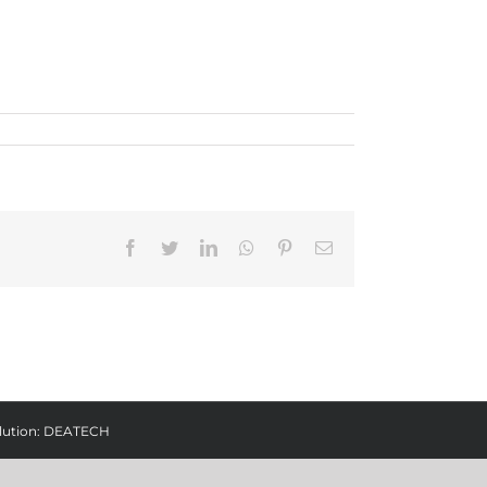
Facebook
Twitter
LinkedIn
Whatsapp
Pinterest
Email
lution:
DEATECH