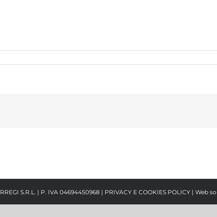
RREGI S.R.L. | P. IVA 04694450968 |
PRIVACY E COOKIES POLICY
| Web so