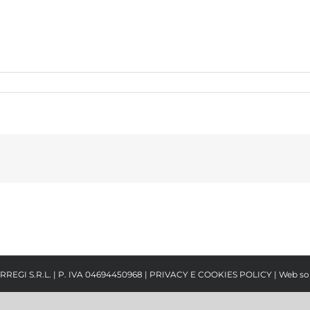
RREGI S.R.L. | P. IVA 04694450968 |
PRIVACY E COOKIES POLICY
| Web so