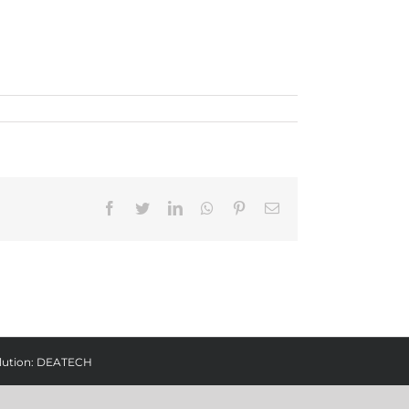
Facebook
Twitter
LinkedIn
Whatsapp
Pinterest
Email
lution:
DEATECH