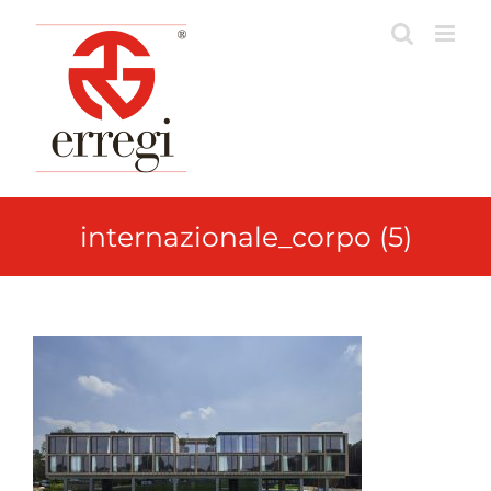
Skip
to
content
internazionale_corpo (5)