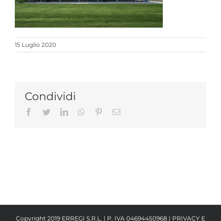
15 Luglio 2020
Condividi
Facebook
Twitter
LinkedIn
Whatsapp
Pinterest
Email
Copyright 2019 ERREGI S.R.L. | P. IVA 04694450968 |
PRIVACY E