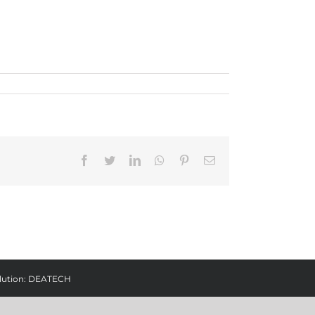
Facebook
Twitter
LinkedIn
Whatsapp
Pinterest
Email
lution:
DEATECH