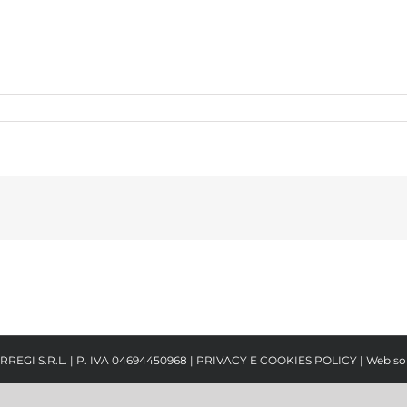
RREGI S.R.L. | P. IVA 04694450968 |
PRIVACY E COOKIES POLICY
| Web so