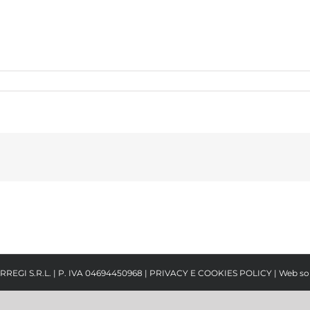
RREGI S.R.L. | P. IVA 04694450968 |
PRIVACY E COOKIES POLICY
| Web so