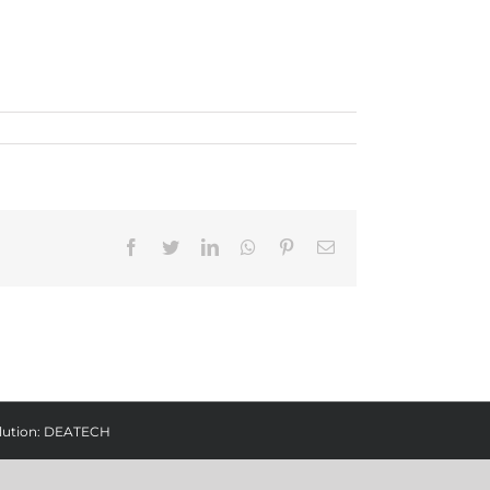
Facebook
Twitter
LinkedIn
Whatsapp
Pinterest
Email
lution:
DEATECH