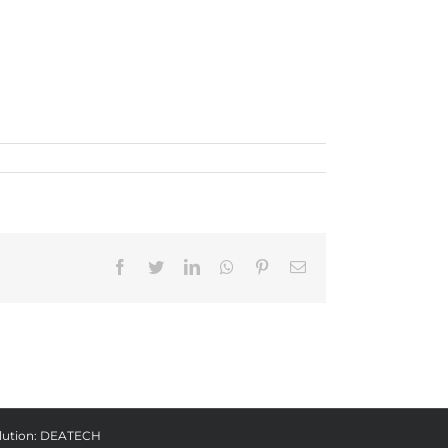
Facebook
Twitter
LinkedIn
Whatsapp
Pinterest
Email
lution:
DEATECH