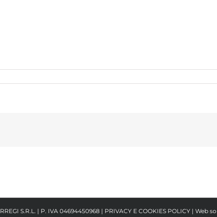
RREGI S.R.L. | P. IVA 04694450968 |
PRIVACY E COOKIES POLICY
| Web so