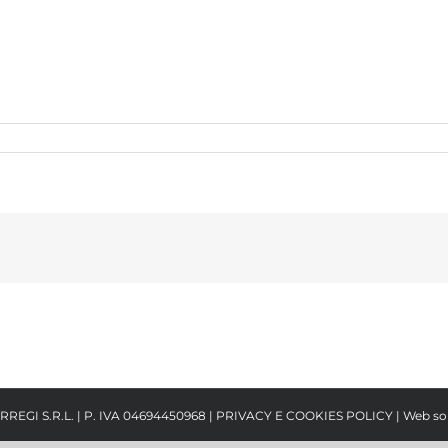
RREGI S.R.L. | P. IVA 04694450968 |
PRIVACY E COOKIES POLICY
| Web so