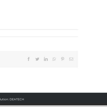
Facebook
Twitter
LinkedIn
Whatsapp
Pinterest
Email
lution:
DEATECH