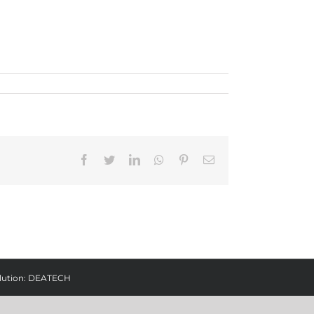
Facebook
Twitter
LinkedIn
Whatsapp
Pinterest
Email
lution:
DEATECH