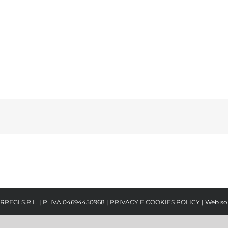
RREGI S.R.L. | P. IVA 04694450968 |
PRIVACY E COOKIES POLICY
| Web so