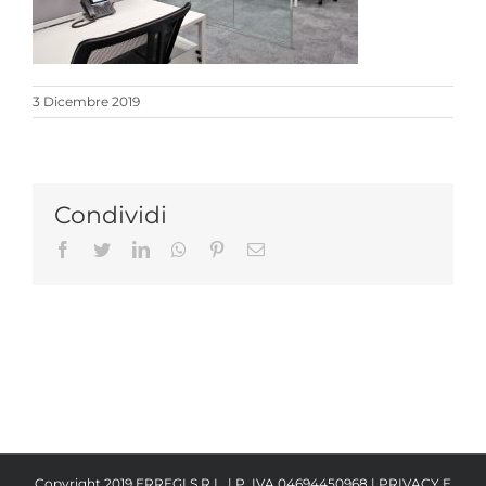
3 Dicembre 2019
Condividi
Facebook
Twitter
LinkedIn
Whatsapp
Pinterest
Email
Copyright 2019 ERREGI S.R.L. | P. IVA 04694450968 |
PRIVACY E