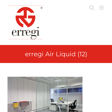
Skip
to
content
erregi Air Liquid (12)