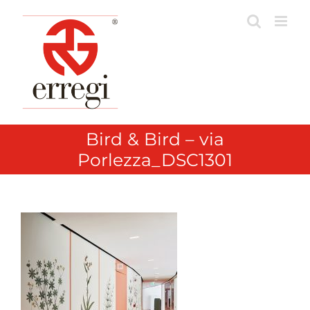
Skip
to
content
Bird & Bird – via
Porlezza_DSC1301